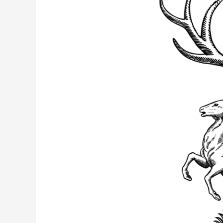
(F/H)
–