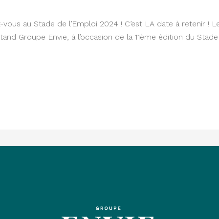
ous au Stade de l’Emploi 2024 ! C’est LA date à retenir ! L
and Groupe Envie, à l’occasion de la 11ème édition du Stade